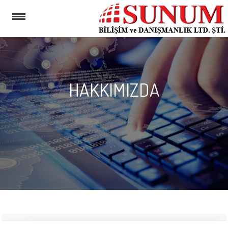
HAKKIMIZDA
MENU
HAKKIMIZDA
NETSIS
E-
DEVLET
ÇÖZÜMLERI
GÜVENLIK
DUVARI
BERQNET
HIZMETLERIMIZ
DESTEK
DÖKÜMANLARI
İLETIŞIM
KURUMSAL